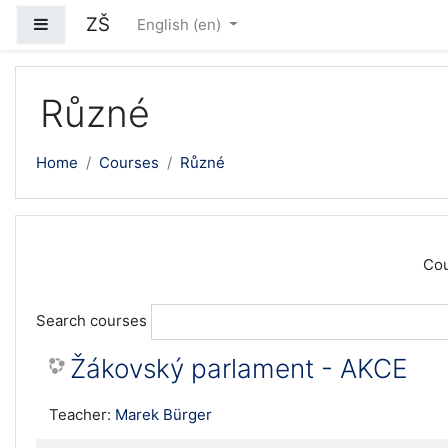
Skip to main content
ZŠ
Side panel
English ‎(en)‎
Různé
Home
Courses
Různé
Cou
Search courses
Žákovský parlament - AKCE
Teacher:
Marek Bürger