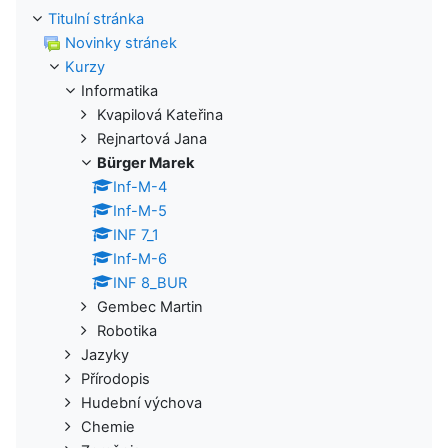
Titulní stránka
Novinky stránek
Kurzy
Informatika
Kvapilová Kateřina
Rejnartová Jana
Bürger Marek
Inf-M-4
Inf-M-5
INF 7_1
Inf-M-6
INF 8_BUR
Gembec Martin
Robotika
Jazyky
Přírodopis
Hudební výchova
Chemie