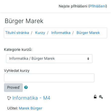
Přejít k hlavnímu obsahu
Nejste přihlášeni (
Přihlášení
)
Bürger Marek
Titulní stránka
Kurzy
Informatika
Bürger Marek
Kategorie kurzů:
Vyhledat kurzy
Proveď
Informatika - M4
Učitel:
Marek Bürger