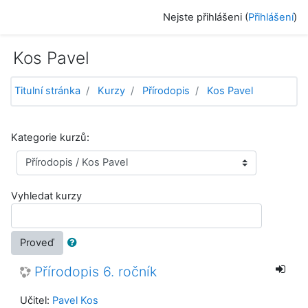
Přejít k hlavnímu obsahu
Nejste přihlášeni (
Přihlášení
)
Kos Pavel
Titulní stránka
Kurzy
Přírodopis
Kos Pavel
Kategorie kurzů:
Vyhledat kurzy
Proveď
Přírodopis 6. ročník
Učitel:
Pavel Kos