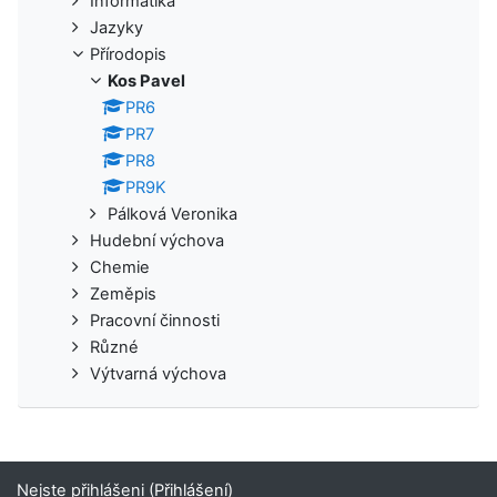
Informatika
Jazyky
Přírodopis
Kos Pavel
PR6
PR7
PR8
PR9K
Pálková Veronika
Hudební výchova
Chemie
Zeměpis
Pracovní činnosti
Různé
Výtvarná výchova
Nejste přihlášeni (
Přihlášení
)