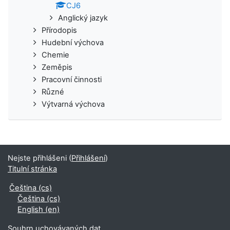
CJ6
Anglický jazyk
Přírodopis
Hudební výchova
Chemie
Zeměpis
Pracovní činnosti
Různé
Výtvarná výchova
Nejste přihlášeni (
Přihlášení
)
Titulní stránka
Čeština ‎(cs)‎
Čeština ‎(cs)‎
English ‎(en)‎
Souhrn uchovávaných dat