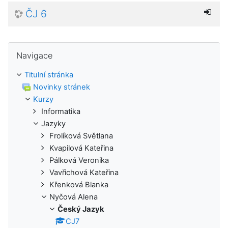
ČJ 6
Přeskočit: Navigace
Navigace
Titulní stránka
Novinky stránek
Kurzy
Informatika
Jazyky
Frolíková Světlana
Kvapilová Kateřina
Pálková Veronika
Vavřichová Kateřina
Křenková Blanka
Nyčová Alena
Český Jazyk
CJ7