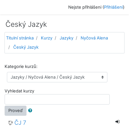
Přejít k hlavnímu obsahu
Nejste přihlášeni (
Přihlášení
)
Český Jazyk
Titulní stránka
Kurzy
Jazyky
Nyčová Alena
Český Jazyk
Kategorie kurzů:
Vyhledat kurzy
Proveď
ČJ 7