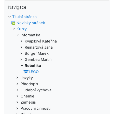
Přeskočit: Navigace
Navigace
Titulní stránka
Novinky stránek
Kurzy
Informatika
Kvapilová Kateřina
Rejnartová Jana
Bürger Marek
Gembec Martin
Robotika
LEGO
Jazyky
Přírodopis
Hudební výchova
Chemie
Zeměpis
Pracovní činnosti